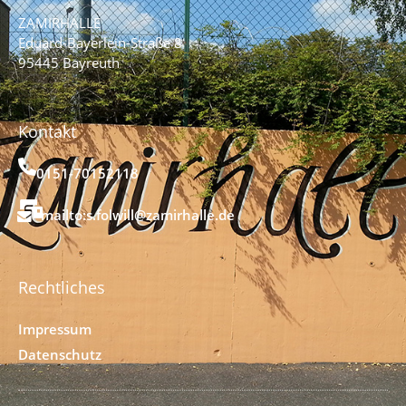
ZAMIRHALLE
Eduard-Bayerlein-Straße 8
95445 Bayreuth
Kontakt
0151-70152118
mailto:s.folwill@zamirhalle.de
Rechtliches
Impressum
Datenschutz