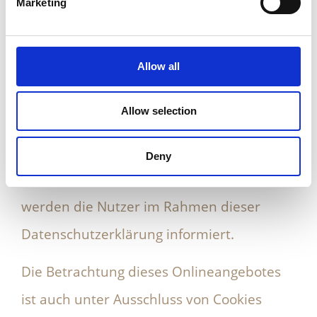
Marketing
Cookies sind Informationen, die von
unserem Webserver oder Webservern
Dritter an die Web-Browser der Nutzer
Allow all
übertragen und dort für einen späteren
Allow selection
Abruf gespeichert werden. Über den
Einsatz von Cookies im Rahmen
Deny
pseudonymer Reichweitenmessung
werden die Nutzer im Rahmen dieser
Datenschutzerklärung informiert.
Die Betrachtung dieses Onlineangebotes
ist auch unter Ausschluss von Cookies