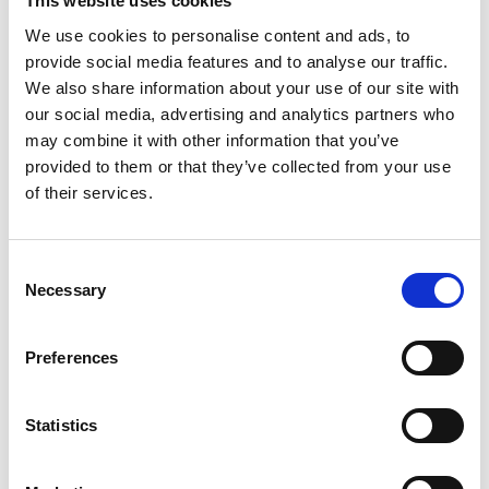
This website uses cookies
statistische Auswertungen zum Zweck des
We use cookies to personalise content and ads, to
provide social media features and to analyse our traffic.
Betriebs, der Sicherheit und der
We also share information about your use of our site with
our social media, advertising and analytics partners who
Optimierung unseres Onlineangebotes.
may combine it with other information that you’ve
Wir behalten uns jedoch vor, die
provided to them or that they’ve collected from your use
of their services.
Protokolldaten nachträglich zu überprüfen,
wenn aufgrund konkreter Anhaltspunkte
Consent
der berechtigte Verdacht einer
Necessary
Selection
rechtswidrigen Nutzung besteht.
Preferences
Statistics
5. Cookies & Reichweitenmessung